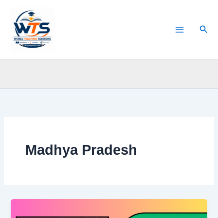
Skip
to
Sear
content
Madhya Pradesh