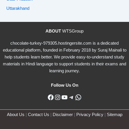
Uttarakhand
ABOUT
WTSGroup
chocolate-turkey-979305.hostingersite.com is a dedicated
educational platform, founded in February 2018 by Suraj Mainali to
help students learn better. We provide easy-to-understand study
materials in Hindi language to support students in their exams and
learning journey.
Follow Us On
Facebook
Instagram
YouTube
Telegram
WhatsApp
About Us
|
Contact Us
|
Disclaimer
|
Privacy Policy
|
Sitemap