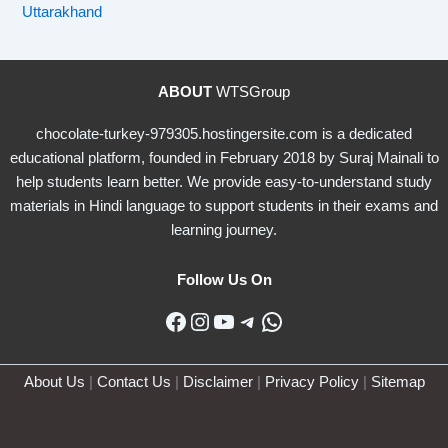
Uttarakhand
ABOUT
WTSGroup
chocolate-turkey-979305.hostingersite.com is a dedicated
educational platform, founded in February 2018 by Suraj Mainali to
help students learn better. We provide easy-to-understand study
materials in Hindi language to support students in their exams and
learning journey.
Follow Us On
Facebook
Instagram
YouTube
Telegram
WhatsApp
About Us
|
Contact Us
|
Disclaimer
|
Privacy Policy
|
Sitemap