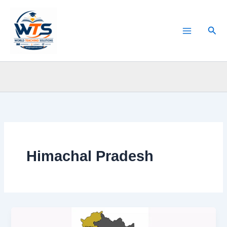
Skip
to
Sear
content
Himachal Pradesh